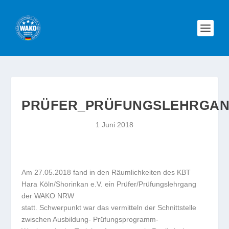
PRÜFER_PRÜFUNGSLEHRGA
1 Juni 2018
Am 27.05.2018 fand in den Räumlichkeiten des KBT
Hara Köln/Shorinkan e.V. ein Prüfer/Prüfungslehrgang
der WAKO NRW
statt. Schwerpunkt war das vermitteln der Schnittstelle
zwischen Ausbildung- Prüfungsprogramm-