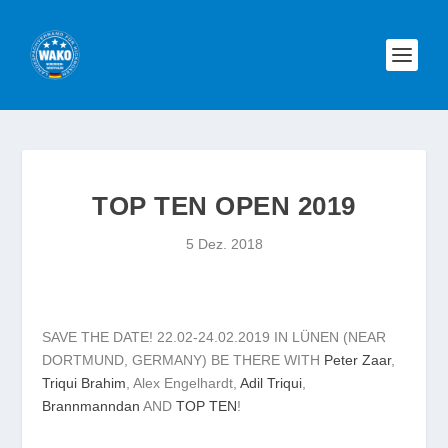
TOP TEN OPEN 2019
5 Dez. 2018
SAVE THE DATE! 22.02-24.02.2019 IN LÜNEN (NEAR
DORTMUND, GERMANY) BE THERE WITH
Peter Zaar
,
Triqui Brahim
, Alex Engelhardt,
Adil Triqui
,
Brannmanndan
AND
TOP TEN
!